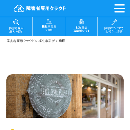
福祉事業所
就労支援
障害についての
障害者雇用
で働く
事業所を探す
お役立ち情報
求人を探す
障害者雇用クラウド
>
福祉事業所
>
兵庫