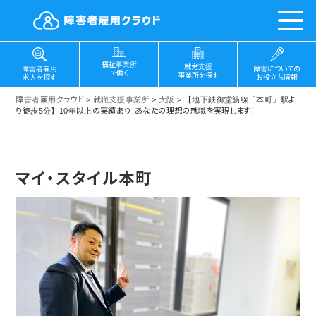
福祉事業所
就労支援
障害についての
障害者雇用
で働く
事業所を探す
お役立ち情報
求人を探す
障害者雇用クラウド
>
就職支援事業所
>
大阪
>
【地下鉄御堂筋線「本町」駅よ
り徒歩5分】10年以上の実績あり！あなたの理想の就職を実現します！
マイ・スタイル本町