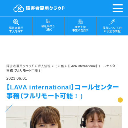
福祉事業所
就労支援
障害についての
障害者雇用
で働く
事業所を探す
お役立ち情報
求人を探す
障害者雇用クラウド
>
求人情報
>
その他
>
【LAVA international】コールセンター
事務（フルリモート可能！）
2023.06.01
【LAVA international】コールセンター
事務（フルリモート可能！）